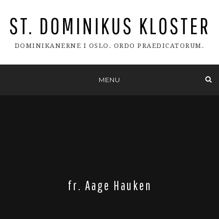
ST. DOMINIKUS KLOSTER
DOMINIKANERNE I OSLO. ORDO PRAEDICATORUM.
Skip
MENU
to
content
fr. Aage Hauken