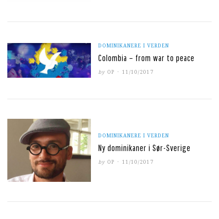
ON
DOMINIKANERE I VERDEN
Colombia – from war to peace
POSTED
by
OP
11/10/2017
ON
DOMINIKANERE I VERDEN
Ny dominikaner i Sør-Sverige
POSTED
by
OP
11/10/2017
ON