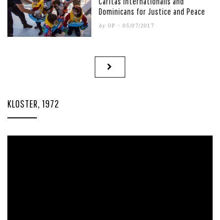
Caritas Internationalis and
Dominicans for Justice and Peace
POSTED
by
OP
05/07/2017
ON
Sidepaginering
NEXT
PAGE
KLOSTER, 1972
Videoavspiller