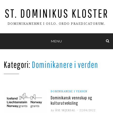
ST. DOMINIKUS KLOSTER
DOMINIKANERNE I OSLO. ORDO PRAEDICATORUM.
Skip
MENU
to
content
Kategori:
Dominikanere i verden
DOMINIKANERE I VERDEN
Dominikansk vennskap og
kulturutveksling
POSTED
by
ÅSE SKJERDAL
22/06/2022