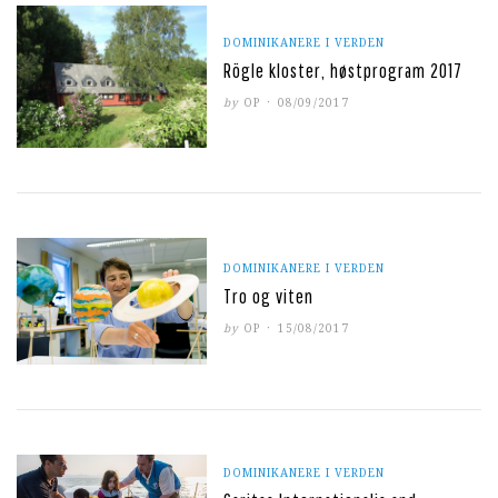
DOMINIKANERE I VERDEN
Rögle kloster, høstprogram 2017
POSTED
by
OP
08/09/2017
ON
DOMINIKANERE I VERDEN
Tro og viten
POSTED
by
OP
15/08/2017
ON
DOMINIKANERE I VERDEN