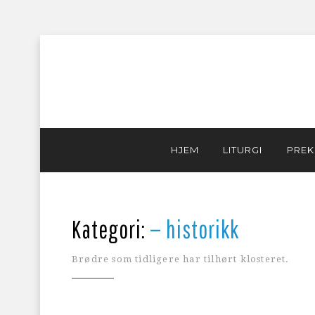
Skip
HJEM
LITURGI
PREK
to
content
Kategori:
— historikk
Brødre som tidligere har tilhørt klosteret.