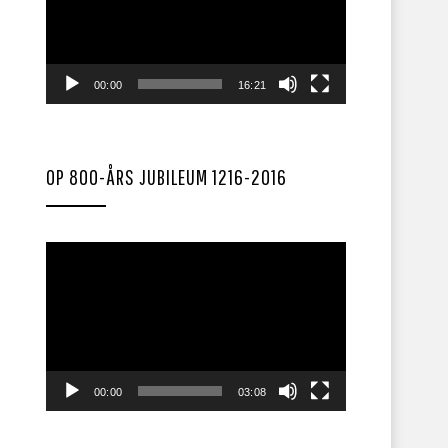
00:00
16:21
OP 800-ÅRS JUBILEUM 1216-2016
Videoavspiller
00:00
03:08