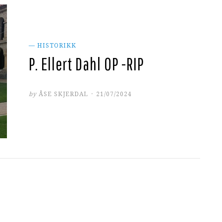
— HISTORIKK
P. Ellert Dahl OP -RIP
POSTED
by
ÅSE SKJERDAL
21/07/2024
ON