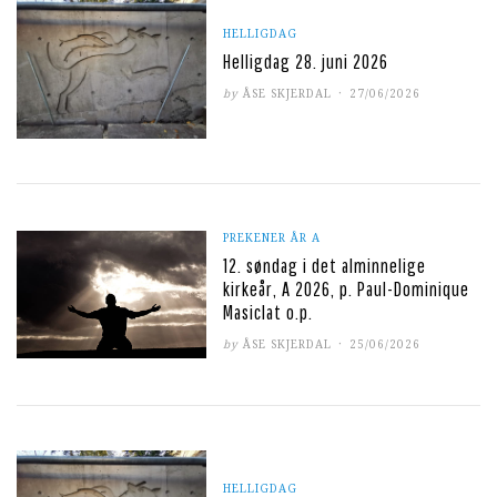
HELLIGDAG
Helligdag 28. juni 2026
POSTED
by
ÅSE SKJERDAL
27/06/2026
ON
PREKENER ÅR A
12. søndag i det alminnelige
kirkeår, A 2026, p. Paul-Dominique
Masiclat o.p.
POSTED
by
ÅSE SKJERDAL
25/06/2026
ON
HELLIGDAG