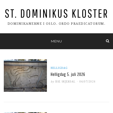
ST. DOMINIKUS KLOSTER
DOMINIKANERNE I OSLO. ORDO PRAEDICATORUM.
Skip
MENU
to
content
HELLIGDAG
Helligdag 5. juli 2026
POSTED
by
ÅSE SKJERDAL
04/07/2026
ON