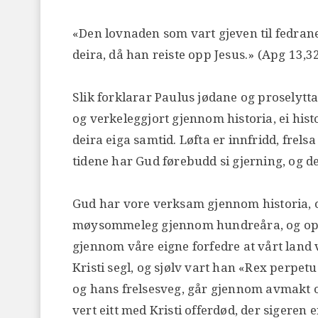
«Den lovnaden som vart gjeven til fedrane
deira, då han reiste opp Jesus.» (Apg 13,3
Slik forklarar Paulus jødane og proselytta
og verkeleggjort gjennom historia, ei hist
deira eiga samtid. Løfta er innfridd, fre
tidene har Gud førebudd si gjerning, og d
Gud har vore verksam gjennom historia, og
møysommeleg gjennom hundreåra, og open
gjennom våre eigne forfedre at vårt land 
Kristi segl, og sjølv vart han «Rex perpe
og hans frelsesveg, går gjennom avmakt og
vert eitt med Kristi offerdød, der sigeren 