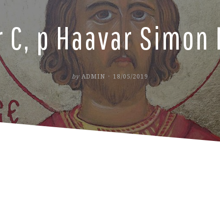
r C, p Haavar Simon
POSTED
by
ADMIN
18/05/2019
ON