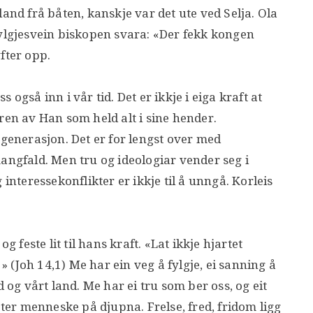
land frå båten, kanskje var det ute ved Selja. Ola
fylgjesvein biskopen svara: «Der fekk kongen
fter opp.
også inn i vår tid. Det er ikkje i eiga kraft at
ren av Han som held alt i sine hender.
 generasjon. Det er for lengst over med
mangfald. Men tru og ideologiar vender seg i
 interessekonflikter er ikkje til å unngå. Korleis
g feste lit til hans kraft. «Lat ikkje hjartet
(Joh 14,1) Me har ein veg å fylgje, ei sanning å
d og vårt land. Me har ei tru som ber oss, og eit
er menneske på djupna. Frelse, fred, fridom ligg