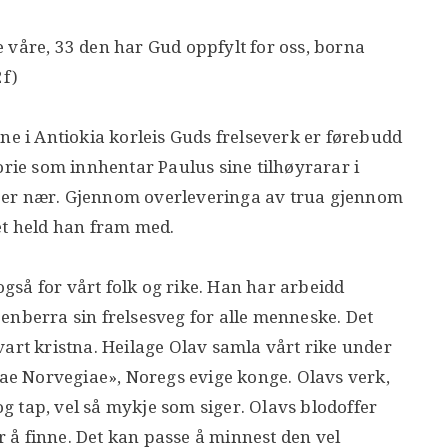
 våre, 33 den har Gud oppfylt for oss, borna
2f)
ne i Antiokia korleis Guds frelseverk er førebudd
orie som innhentar Paulus sine tilhøyrarar i
lsa er nær. Gjennom overleveringa av trua gjennom
et held han fram med.
så for vårt folk og rike. Han har arbeidd
berra sin frelsesveg for alle menneske. Det
vart kristna. Heilage Olav samla vårt rike under
tuae Norvegiae», Noregs evige konge. Olavs verk,
 tap, vel så mykje som siger. Olavs blodoffer
er å finne. Det kan passe å minnest den vel