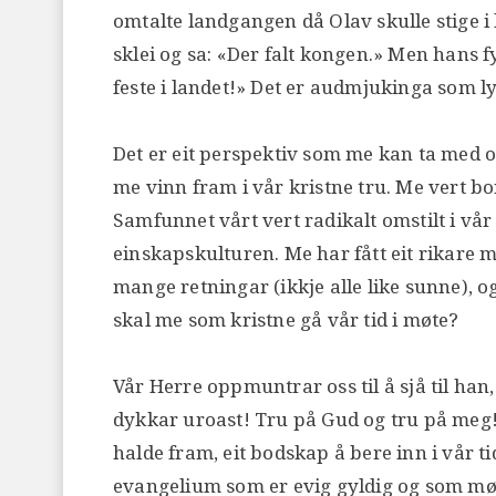
omtalte landgangen då Olav skulle stige i 
sklei og sa: «Der falt kongen.» Men hans 
feste i landet!» Det er audmjukinga som ly
Det er eit perspektiv som me kan ta med oss 
me vinn fram i vår kristne tru. Me vert bo
Samfunnet vårt vert radikalt omstilt i vår
einskapskulturen. Me har fått eit rikare 
mange retningar (ikkje alle like sunne), og
skal me som kristne gå vår tid i møte?
Vår Herre oppmuntrar oss til å sjå til han, o
dykkar uroast! Tru på Gud og tru på meg!» 
halde fram, eit bodskap å bere inn i vår ti
evangelium som er evig gyldig og som møt