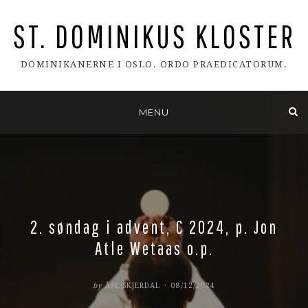
ST. DOMINIKUS KLOSTER
DOMINIKANERNE I OSLO. ORDO PRAEDICATORUM.
Skip
MENU
to
content
2. søndag i advent, C 2024, p. Jon
Atle Wetaas o.p.
POSTED
by
ÅSE SKJERDAL
08/12/2024
ON