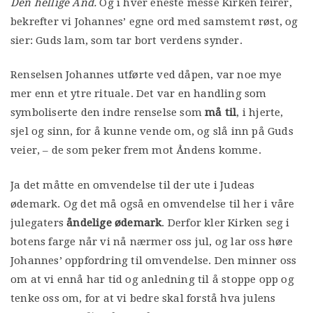
Den hellige Ånd.
Og i hver eneste messe Kirken feirer,
bekrefter vi Johannes’ egne ord med samstemt røst, og
sier: Guds lam, som tar bort verdens synder.
Renselsen Johannes utførte ved dåpen, var noe mye
mer enn et ytre rituale. Det var en handling som
symboliserte den indre renselse som
må til
, i hjerte,
sjel og sinn, for å kunne vende om, og slå inn på Guds
veier, – de som peker frem mot Åndens komme.
Ja det måtte en omvendelse til der ute i Judeas
ødemark. Og det må også en omvendelse til her i våre
julegaters
åndelige ødemark
. Derfor kler Kirken seg i
botens farge når vi nå nærmer oss jul, og lar oss høre
Johannes’ oppfordring til omvendelse. Den minner oss
om at vi ennå har tid og anledning til å stoppe opp og
tenke oss om, for at vi bedre skal forstå hva julens