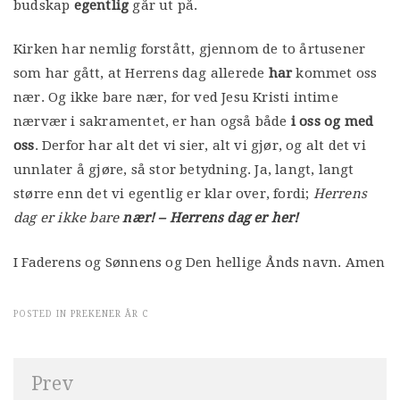
budskap
egentlig
går ut på.
Kirken har nemlig forstått, gjennom de to årtusener
som har gått, at Herrens dag allerede
har
kommet oss
nær. Og ikke bare nær, for ved Jesu Kristi intime
nærvær i sakramentet, er han også både
i oss og med
oss
. Derfor har alt det vi sier, alt vi gjør, og alt det vi
unnlater å gjøre, så stor betydning. Ja, langt, langt
større enn det vi egentlig er klar over, fordi;
Herrens
dag er ikke bare
nær! – Herrens dag er her!
I Faderens og Sønnens og Den hellige Ånds navn. Amen
POSTED IN
PREKENER ÅR C
Innleggsnavigasjon
Prev