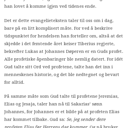
han lovet å komme igjen ved tidenes ende.
Det er dette evangelieteksten taler til oss om i dag,
bare på en litt komplisert måte. For ved å beskrive
tidspunktet for hendelsen han forteller om, altså at det
skjedde i det femtende året keiser Tiberius regjerte,
bekrefter Lukas at Johannes Døperen er en Guds profet.
Alle profetiske åpenbaringer ble nemlig datert. For idét
Gud talte sitt Ord ved profetene, talte han det inn i
menneskenes historie, og det ble nedtegnet og bevart
for alltid.
På samme måte som Gud talte til profetene Jeremias,
Elias og Jesaja, taler han nå til Sakarias’ sønn
Johannes, for Johannes er et bilde på at profeten Elias
har kommet tilbake. Gud sa:
Se, jeg sender dere
profeten Elias før Herrens dag kommer.
Og nå bruker