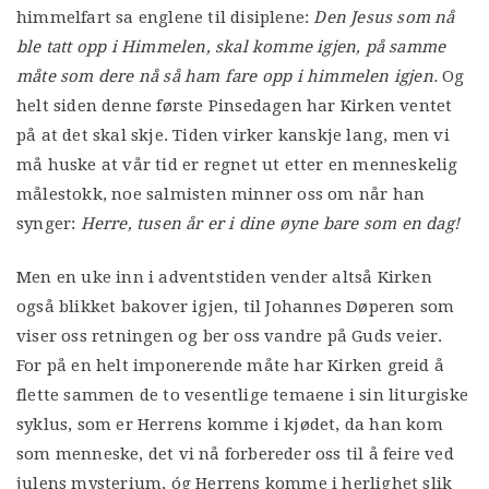
himmelfart sa englene til disiplene:
Den Jesus som nå
ble tatt opp i Himmelen, skal komme igjen, på samme
måte som dere nå så ham fare opp i himmelen igjen.
Og
helt siden denne første Pinsedagen har Kirken ventet
på at det skal skje. Tiden virker kanskje lang, men vi
må huske at vår tid er regnet ut etter en menneskelig
målestokk, noe salmisten minner oss om når han
synger:
Herre, tusen år er i dine øyne bare som en dag!
Men en uke inn i adventstiden vender altså Kirken
også blikket bakover igjen, til Johannes Døperen som
viser oss retningen og ber oss vandre på Guds veier.
For på en helt imponerende måte har Kirken greid å
flette sammen de to vesentlige temaene i sin liturgiske
syklus, som er Herrens komme i kjødet, da han kom
som menneske, det vi nå forbereder oss til å feire ved
julens mysterium, óg Herrens komme i herlighet slik