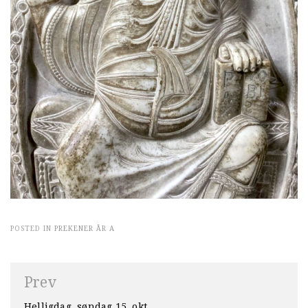
POSTED IN
PREKENER ÅR A
Innleggsnavigasjon
Prev
Helligdag, søndag 15. okt.