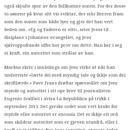
også skjulte spor av den fullkomne sonen. For der desse
to sønene på kvar sitt vis sviktar, der står Herren fram
som den sonen som både lyer og gjer det han vert
beden om. «Eg og Faderen er eitt», seier Jesus til
disiplane i Johannes-evangeliet, og Jesu
sjølvoppofrande offer ber prov om dette. Han ber i seg
ei kraft, ein autoritet som strålar av han.
Markus skriv i innleiinga om Jesu virke at når han
underviste «lærte dei med myndig tale og ikkje som dei
skriftlærde.» Pave Frans drøftar spørsmålet om Jesu
mynde og autoritet i eit ope brev til journalisten
Eugenio Scalfari i avisa La Repubblica på trykk i
september 2013. Det greske ordet som vert brukt for
mynde eller autoritet er
exousia
. Det er ikkje eit ord
som skildrar autoritet som er gjeven utanfrå, eller i