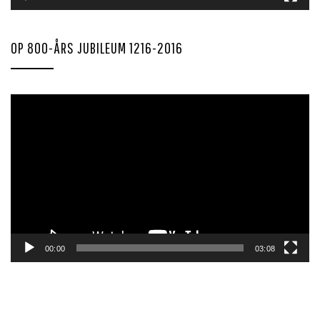
OP 800-ÅRS JUBILEUM 1216-2016
Videoavspiller
00:00
03:08