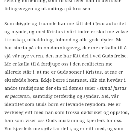
svik og fornekting, som til sist leier han til den siste
lidingsvegen og utandinga på krossen.
Som døypte og truande har me fått del i Jesu autoritet
og mynde, og med Kristus i vårt indre er skal me vekse
i truskap, uthaldning, tolmod og alle gode dyder. Me
har starta på ein omdanningsveg, der me er kalla til å
sjå vår nye veren, den me har fått del i ved Guds frelse.
Me er kalla til å fordjupe oss i den realiteten me
allereie står i: at me er Guds soner i Kristus, at me er
ektefødde born, ikkje berre i namnet, slik ein hevdar i
andre tradisjonar der ein til dømes seier «
simul justus
et peccator
», samtidig rettferdig og syndar. Nei, vår
identitet som Guds born er levande røyndom. Me er
verkeleg eitt med han som trossa dødsriket og oppstod,
han som viser oss Guds miskunn og kjærleik for oss.
Ein kjærleik me sjølv tar del i, og er eitt med, og som