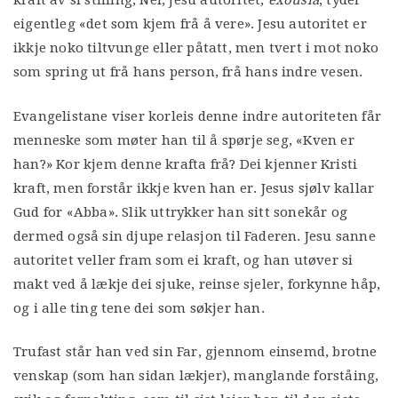
kraft av si stilling, Nei, Jesu autoritet,
exousia
, tyder
eigentleg «det som kjem frå å vere». Jesu autoritet er
ikkje noko tiltvunge eller påtatt, men tvert i mot noko
som spring ut frå hans person, frå hans indre vesen.
Evangelistane viser korleis denne indre autoriteten får
menneske som møter han til å spørje seg, «Kven er
han?» Kor kjem denne krafta frå? Dei kjenner Kristi
kraft, men forstår ikkje kven han er. Jesus sjølv kallar
Gud for «Abba». Slik uttrykker han sitt sonekår og
dermed også sin djupe relasjon til Faderen. Jesu sanne
autoritet veller fram som ei kraft, og han utøver si
makt ved å lækje dei sjuke, reinse sjeler, forkynne håp,
og i alle ting tene dei som søkjer han.
Trufast står han ved sin Far, gjennom einsemd, brotne
venskap (som han sidan lækjer), manglande forståing,