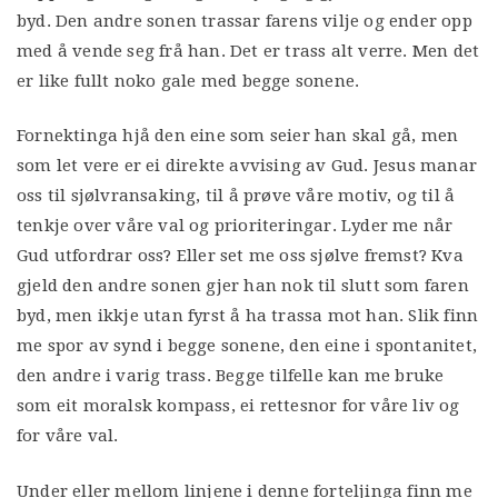
byd. Den andre sonen trassar farens vilje og ender opp
med å vende seg frå han. Det er trass alt verre. Men det
er like fullt noko gale med begge sonene.
Fornektinga hjå den eine som seier han skal gå, men
som let vere er ei direkte avvising av Gud. Jesus manar
oss til sjølvransaking, til å prøve våre motiv, og til å
tenkje over våre val og prioriteringar. Lyder me når
Gud utfordrar oss? Eller set me oss sjølve fremst? Kva
gjeld den andre sonen gjer han nok til slutt som faren
byd, men ikkje utan fyrst å ha trassa mot han. Slik finn
me spor av synd i begge sonene, den eine i spontanitet,
den andre i varig trass. Begge tilfelle kan me bruke
som eit moralsk kompass, ei rettesnor for våre liv og
for våre val.
Under eller mellom linjene i denne forteljinga finn me