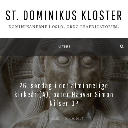
ST. DOMINIKUS KLOSTER
DOMINIKANERNE I OSLO. ORDO PRAEDICATORUM.
Skip
MENU
to
content
26. søndag i det alminnelige
kirkeår (A), pater Haavar Simon
Nilsen OP
POSTED
by
ADMIN
01/10/2017
ON