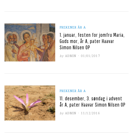
PREKENER ÅR A
1. januar, festen for jomfru Maria,
Guds mor, år A, pater Haavar
Simon Nilsen OP
POSTED
by
ADMIN
01/01/2017
ON
PREKENER ÅR A
11. desember, 3. søndag i advent
år A, pater Haavar Simon Nilsen OP
POSTED
by
ADMIN
11/12/2016
ON