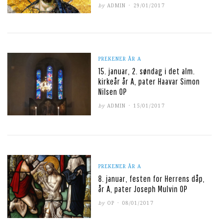
POSTED
by
ADMIN
29/01/2017
ON
PREKENER ÅR A
15. januar, 2. søndag i det alm.
kirkeår år A, pater Haavar Simon
Nilsen OP
POSTED
by
ADMIN
15/01/2017
ON
PREKENER ÅR A
8. januar, festen for Herrens dåp,
år A, pater Joseph Mulvin OP
POSTED
by
OP
08/01/2017
ON