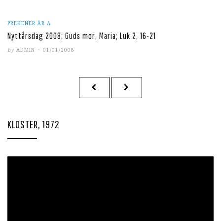
PREKENER ÅR A
Nyttårsdag 2008; Guds mor, Maria; Luk 2, 16-21
POSTED
by
ADMIN
01/01/2008
ON
Sidepaginering
PREVIOUS
NEXT
PAGE
PAGE
KLOSTER, 1972
Videoavspiller