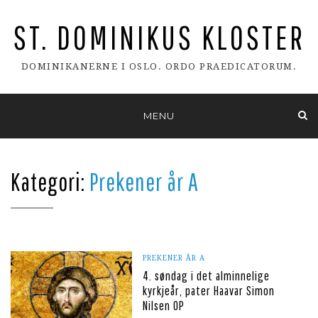
ST. DOMINIKUS KLOSTER
DOMINIKANERNE I OSLO. ORDO PRAEDICATORUM.
Skip
MENU
to
content
Kategori:
Prekener år A
PREKENER ÅR A
4. søndag i det alminnelige
kyrkjeår, pater Haavar Simon
Nilsen OP