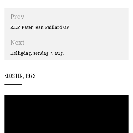
Innleggsnavigasjon
Prev
R.I.P. Pater Jean Paillard OP
Next
Helligdag, søndag 7. aug.
KLOSTER, 1972
Videoavspiller