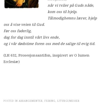
når vi tviler på Guds nåde,
kom oss til hjelp.
Tålmodighetens lærer, hjelp
oss å vise veien til Gud.
Før oss faderlig,
dag for dag inntil vårt livs ende,
og i vår dødstime foren oss med de salige til evig tid.
(LH 632, Prosesjonsantifon, inspirert av O lumen
Ecclesiæ)
POSTED IN
ARRANGEMENTER
,
FEIRING
,
LITURGI/MESSER