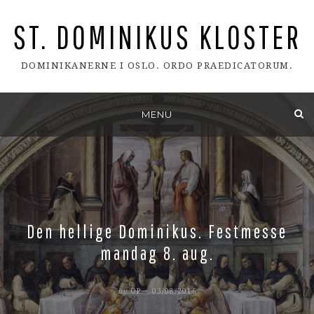
ST. DOMINIKUS KLOSTER
DOMINIKANERNE I OSLO. ORDO PRAEDICATORUM.
Skip
MENU
to
content
Den hellige Dominikus. Festmesse
mandag 8. aug.
POSTED
by
OP
03/08/2016
ON