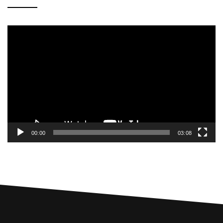
Videoavspiller
00:00
03:08