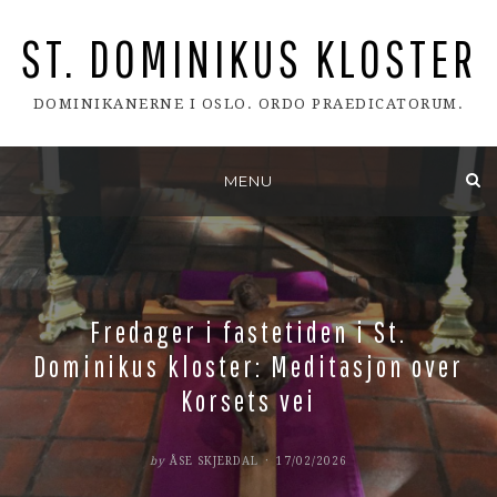
ST. DOMINIKUS KLOSTER
DOMINIKANERNE I OSLO. ORDO PRAEDICATORUM.
Skip
MENU
to
content
Fredager i fastetiden i St.
Dominikus kloster: Meditasjon over
Korsets vei
POSTED
by
ÅSE SKJERDAL
17/02/2026
ON