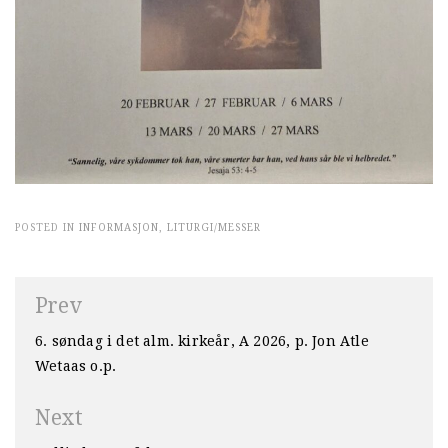
POSTED IN
INFORMASJON
,
LITURGI/MESSER
Innleggsnavigasjon
Prev
6. søndag i det alm. kirkeår, A 2026, p. Jon Atle
Wetaas o.p.
Next