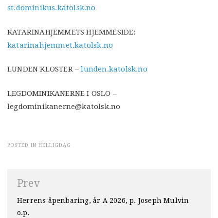
st.dominikus.katolsk.no
KATARINAHJEMMETS HJEMMESIDE:
katarinahjemmet.katolsk.no
LUNDEN KLOSTER –
lunden.katolsk.no
LEGDOMINIKANERNE I OSLO –
legdominikanerne@katolsk.no
POSTED IN
HELLIGDAG
Innleggsnavigasjon
Prev
Herrens åpenbaring, år A 2026, p. Joseph Mulvin
o.p.