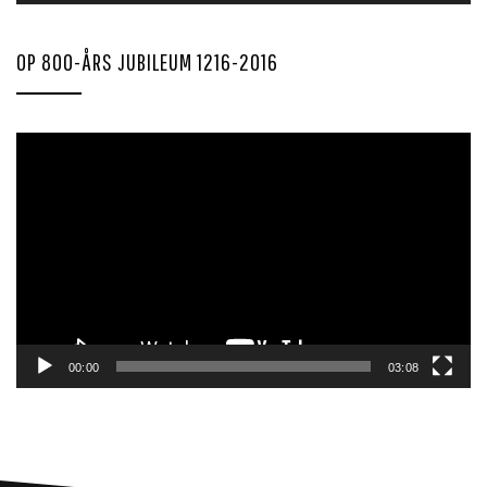
OP 800-ÅRS JUBILEUM 1216-2016
Videoavspiller
00:00
03:08