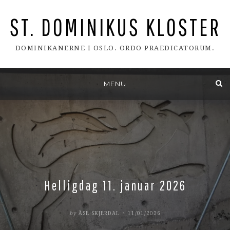
ST. DOMINIKUS KLOSTER
DOMINIKANERNE I OSLO. ORDO PRAEDICATORUM.
Skip
MENU
to
content
Helligdag 11. januar 2026
POSTED
by
ÅSE SKJERDAL
11/01/2026
ON