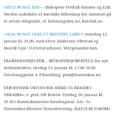
«HELE NORGE BER»
– Biskopene Fredrik Hansen og Erik
Varden anbefaler at katolske fellesskap ber sammen på
et avtalt tidspunkt. cf. helenorgeber.no, katolsk.no
«SKAL NORGE VÆRE ET KRISTENT LAND?»
mandag 12.
januar kl. 19.00, med Eivor Andersen Oftestad og
Henrik Syse. I Litteraturhuset, Wergelandsveien.
FRANSISKUSHJELPEN – INTRODUKSJONSKVELD for nye
medarbeidere, tirsdag 13. januar kl. 17.00-20.00.
Enerhauggaten 4. Påmelding: post@fransiskus.no
DEN RUSSISK ORTODOKSE KIRKE OG KRIGEN I
UKRAINA», v. prof. Pål Kolstø. Tirsdag 20. januar kl.
19.30 i dominikanernes foredragssal. Arr.: St.
Dominikus Klosters Venneforening, (KATOLSK FORUM).