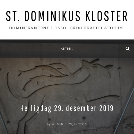
ST. DOMINIKUS KLOSTER
DOMINIKANERNE I OSLO. ORDO PRAEDICATORUM.
Skip
MENU
to
content
Helligdag 29. desember 2019
POSTED
by
ADMIN
29/12/2019
ON