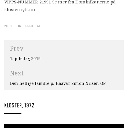
VIPPS-NUMMER 21991 Se mer fra Dominikanerne på
klosternytt.no
POSTED IN
HELLIGDAG
Innleggsnavigasjon
Prev
1. juledag 2019
Next
Den hellige familie p. Haavar Simon Nilsen OP
KLOSTER, 1972
Videoavspiller