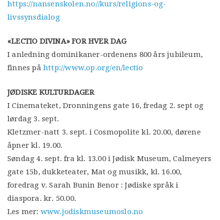
https://nansenskolen.no//kurs/religions-og-
livssynsdialog
«LECTIO DIVINA» FOR HVER DAG
I anledning dominikaner-ordenens 800 års jubileum,
finnes på
http://www.op.org/en/lectio
JØDISKE KULTURDAGER
I Cinemateket, Dronningens gate 16, fredag 2. sept og
lørdag 3. sept.
Kletzmer-natt 3. sept. i Cosmopolite kl. 20.00, dørene
åpner kl. 19.00.
Søndag 4. sept. fra kl. 13.00 i Jødisk Museum, Calmeyers
gate 15b, dukketeater, Mat og musikk, kl. 16.00,
foredrag v. Sarah Bunin Benor : Jødiske språk i
diaspora. kr. 50.00.
Les mer:
www.jodiskmuseumoslo.no