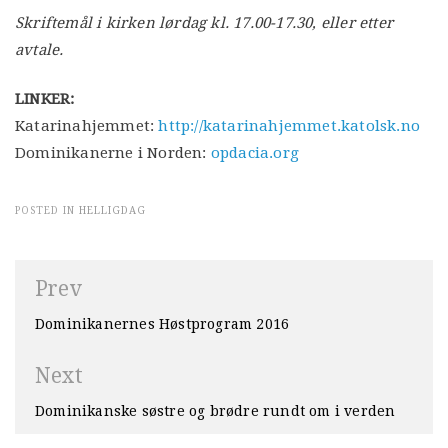
Skriftemål i kirken lørdag kl. 17.00-17.30, eller etter
avtale.
LINKER:
Katarinahjemmet:
http://katarinahjemmet.katolsk.no
Dominikanerne i Norden:
opdacia.org
POSTED IN
HELLIGDAG
Innleggsnavigasjon
Prev
Dominikanernes Høstprogram 2016
Next
Dominikanske søstre og brødre rundt om i verden