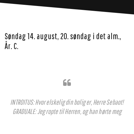
Søndag 14. august, 20. søndag i det alm.,
År. C.
INTROITUS: Hvor elskelig din bolig er, Herre Sebaot!
GRADUALE: Jeg ropte til Herren, og han hørte meg