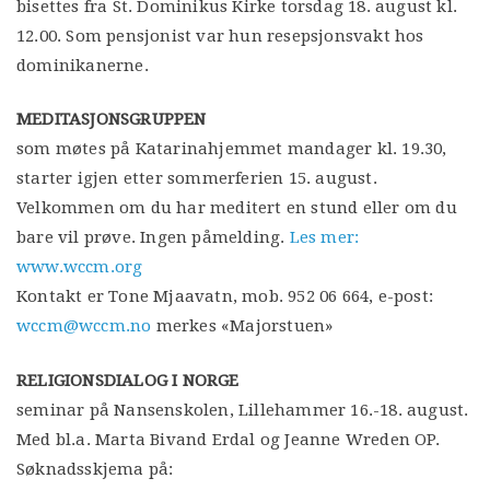
bisettes fra St. Dominikus Kirke torsdag 18. august kl.
12.00. Som pensjonist var hun resepsjonsvakt hos
dominikanerne.
MEDITASJONSGRUPPEN
som møtes på Katarinahjemmet mandager kl. 19.30,
starter igjen etter sommerferien 15. august.
Velkommen om du har meditert en stund eller om du
bare vil prøve. Ingen påmelding.
Les mer:
www.wccm.org
Kontakt er Tone Mjaavatn, mob. 952 06 664, e-post:
wccm@wccm.no
merkes «Majorstuen»
RELIGIONSDIALOG I NORGE
seminar på Nansenskolen, Lillehammer 16.-18. august.
Med bl.a. Marta Bivand Erdal og Jeanne Wreden OP.
Søknadsskjema på: