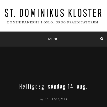
ST. DOMINIKUS KLOSTER
DOMINIKANERNE I OSLO. ORDO PRAEDICATORUM.
Skip
MENU
to
content
Helligdag, søndag 14. aug.
POSTED
by
OP
12/08/2016
ON