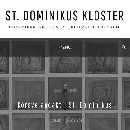
ST. DOMINIKUS KLOSTER
DOMINIKANERNE I OSLO. ORDO PRAEDICATORUM.
Skip
MENU
to
content
Korsveiandakt i St. Dominikus
POSTED
by
ADMIN
24/03/2017
ON