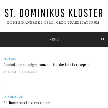
ST. DOMINIKUS KLOSTER
DOMINIKANERNE I OSLO. ORDO PRAEDICATORUM.
Skip
MENU
to
content
PROSJEKT
Dominikanerne selger romaner fra klosterets resepsjon
POSTED
by
ARNEFJ
16/04/2015
ON
INFORMASJON
St. Dominikus klosters venner