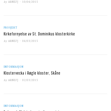
POSTED
by
ARNEFJ
10/04/2015
ON
PROSJEKT
Kirkefornyelse av St. Dominikus klosterkirke
POSTED
by
ARNEFJ
04/03/2015
ON
INFORMASJON
Klostervecka i Røgle kloster, Skåne
POSTED
by
ARNEFJ
02/03/2015
ON
INFORMASJON