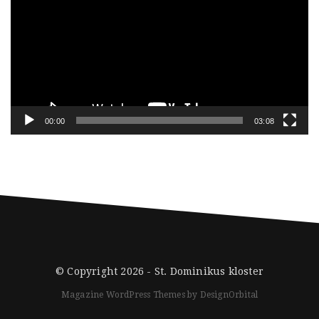
00:00
03:08
© Copyright 2026 -
St. Dominikus kloster
Magazine WordPress Themes
by DesignOrbital