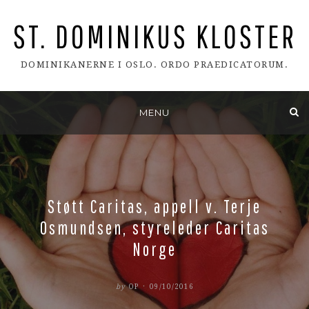
ST. DOMINIKUS KLOSTER
DOMINIKANERNE I OSLO. ORDO PRAEDICATORUM.
Skip
MENU
to
content
Støtt Caritas, appell v. Terje
Osmundsen, styreleder Caritas
Norge
POSTED
by
OP
09/10/2016
ON