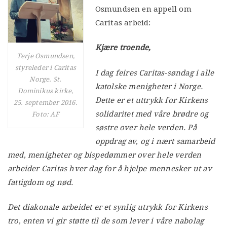
Osmundsen en appell om
Caritas arbeid:
Kjære troende,
Terje Osmundsen,
styreleder i Caritas
I dag feires Caritas-søndag i alle
Norge. St.
katolske menigheter i Norge.
Dominikus kirke,
Dette er et uttrykk for Kirkens
25. september 2016.
solidaritet med våre brødre og
Foto: AF
søstre over hele verden. På
oppdrag av, og i nært samarbeid
med, menigheter og bispedømmer over hele verden
arbeider Caritas hver dag for å hjelpe mennesker ut av
fattigdom og nød.
Det diakonale arbeidet er et synlig utrykk for Kirkens
tro, enten vi gir støtte til de som lever i våre nabolag