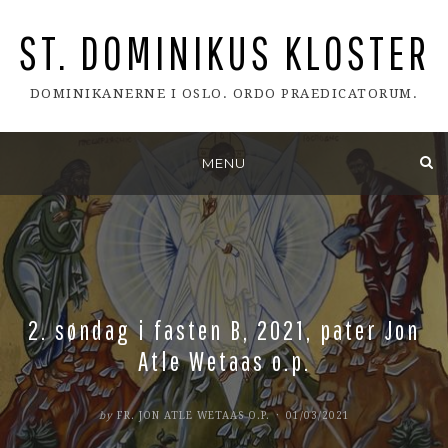
ST. DOMINIKUS KLOSTER
DOMINIKANERNE I OSLO. ORDO PRAEDICATORUM.
Skip
MENU
to
content
2. søndag i fasten B, 2021, pater Jon
Atle Wetaas o.p.
POSTED
by
FR. JON ATLE WETAAS O.P.
01/03/2021
ON