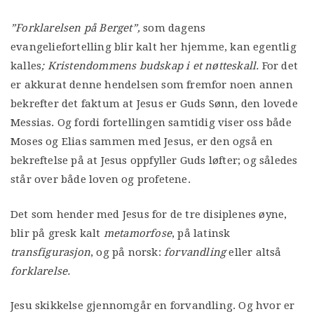
”Forklarelsen på Berget”,
som dagens
evangeliefortelling blir kalt her hjemme, kan egentlig
kalles
; Kristendommens budskap i et nøtteskall.
For det
er akkurat denne hendelsen som fremfor noen annen
bekrefter det faktum at Jesus er Guds Sønn, den lovede
Messias. Og fordi fortellingen samtidig viser oss både
Moses og Elias sammen med Jesus, er den også en
bekreftelse på at Jesus oppfyller Guds løfter; og således
står over både loven og profetene.
Det som hender med Jesus for de tre disiplenes øyne,
blir på gresk kalt
metamorfose
, på latinsk
transfigurasjon
, og på norsk:
forvandling
eller altså
forklarelse.
Jesu skikkelse gjennomgår en forvandling. Og hvor er