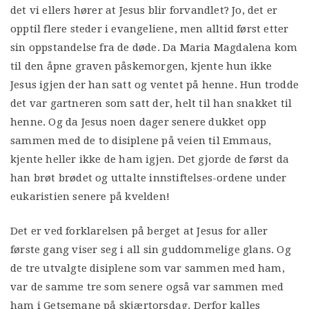
det vi ellers hører at Jesus blir forvandlet? Jo, det er
opptil flere steder i evangeliene, men alltid først etter
sin oppstandelse fra de døde. Da Maria Magdalena kom
til den åpne graven påskemorgen, kjente hun ikke
Jesus igjen der han satt og ventet på henne. Hun trodde
det var gartneren som satt der, helt til han snakket til
henne. Og da Jesus noen dager senere dukket opp
sammen med de to disiplene på veien til Emmaus,
kjente heller ikke de ham igjen. Det gjorde de først da
han brøt brødet og uttalte innstiftelses-ordene under
eukaristien senere på kvelden!
Det er ved forklarelsen på berget at Jesus for aller
første gang viser seg i all sin guddommelige glans. Og
de tre utvalgte disiplene som var sammen med ham,
var de samme tre som senere også var sammen med
ham i Getsemane på skjærtorsdag. Derfor kalles