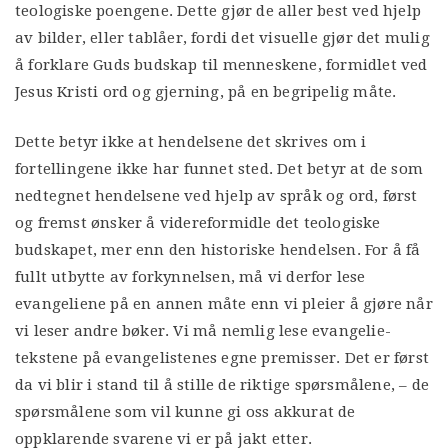
teologiske poengene. Dette gjør de aller best ved hjelp
av bilder, eller tablåer, fordi det visuelle gjør det mulig
å forklare Guds budskap til menneskene, formidlet ved
Jesus Kristi ord og gjerning, på en begripelig måte.
Dette betyr ikke at hendelsene det skrives om i
fortellingene ikke har funnet sted. Det betyr at de som
nedtegnet hendelsene ved hjelp av språk og ord, først
og fremst ønsker å videreformidle det teologiske
budskapet, mer enn den historiske hendelsen. For å få
fullt utbytte av forkynnelsen, må vi derfor lese
evangeliene på en annen måte enn vi pleier å gjøre når
vi leser andre bøker. Vi må nemlig lese evangelie-
tekstene på evangelistenes egne premisser. Det er først
da vi blir i stand til å stille de riktige spørsmålene, – de
spørsmålene som vil kunne gi oss akkurat de
oppklarende svarene vi er på jakt etter.