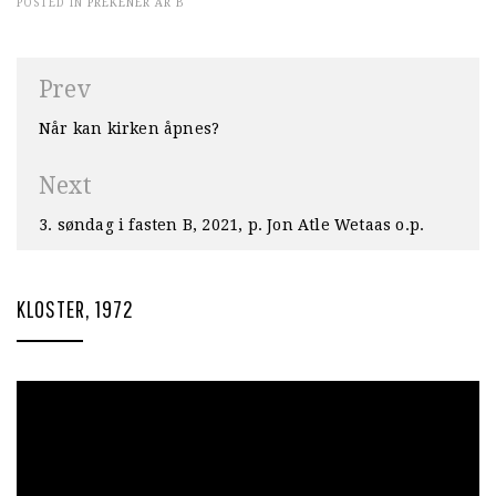
POSTED IN
PREKENER ÅR B
Innleggsnavigasjon
Prev
Når kan kirken åpnes?
Next
3. søndag i fasten B, 2021, p. Jon Atle Wetaas o.p.
KLOSTER, 1972
Videoavspiller