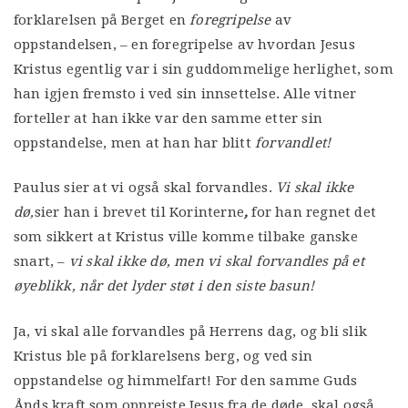
forklarelsen på Berget en
foregripelse
av
oppstandelsen, – en foregripelse av hvordan Jesus
Kristus egentlig var i sin guddommelige herlighet, som
han igjen fremsto i ved sin innsettelse. Alle vitner
forteller at han ikke var den samme etter sin
oppstandelse, men at han har blitt
forvandlet!
Paulus sier at vi også skal forvandles.
Vi skal ikke
dø,
sier han i brevet til Korinterne
,
for han regnet det
som sikkert at Kristus ville komme tilbake ganske
snart, –
vi skal ikke dø, men vi skal forvandles på et
øyeblikk, når det lyder støt i den siste basun!
Ja, vi skal alle forvandles på Herrens dag, og bli slik
Kristus ble på forklarelsens berg, og ved sin
oppstandelse og himmelfart! For den samme Guds
Ånds kraft som oppreiste Jesus fra de døde, skal også