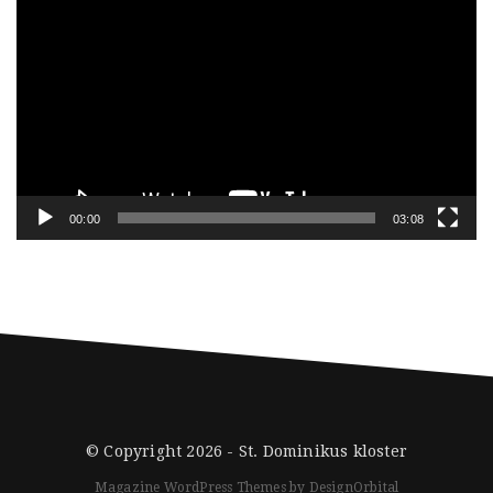
00:00
03:08
© Copyright 2026 -
St. Dominikus kloster
Magazine WordPress Themes
by DesignOrbital