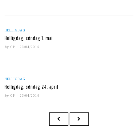
ON
HELLIGDAG
Helligdag, søndag 1. mai
POSTED
by
OP
23/04/2016
ON
HELLIGDAG
Helligdag, søndag 24. april
POSTED
by
OP
23/04/2016
ON
Sidepaginering
PREVIOUS
NEXT
PAGE
PAGE