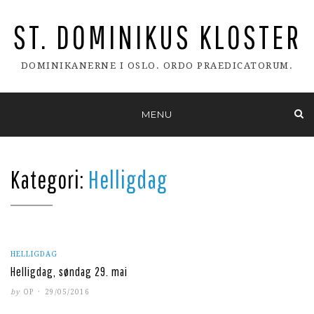
ST. DOMINIKUS KLOSTER
DOMINIKANERNE I OSLO. ORDO PRAEDICATORUM.
Skip
MENU
to
content
Kategori:
Helligdag
HELLIGDAG
Helligdag, søndag 29. mai
POSTED
by
OP
29/05/2016
ON