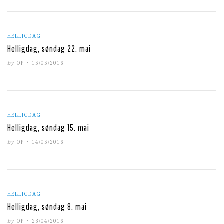
HELLIGDAG
Helligdag, søndag 22. mai
POSTED
by
OP
15/05/2016
ON
HELLIGDAG
Helligdag, søndag 15. mai
POSTED
by
OP
14/05/2016
ON
HELLIGDAG
Helligdag, søndag 8. mai
POSTED
by
OP
23/04/2016