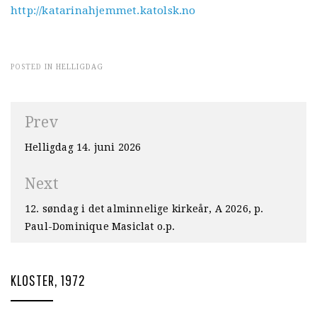
http://katarinahjemmet.katolsk.no
POSTED IN
HELLIGDAG
Innleggsnavigasjon
Prev
Helligdag 14. juni 2026
Next
12. søndag i det alminnelige kirkeår, A 2026, p.
Paul-Dominique Masiclat o.p.
KLOSTER, 1972