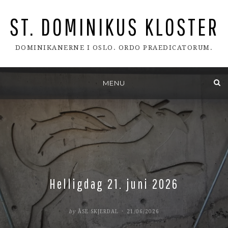
ST. DOMINIKUS KLOSTER
DOMINIKANERNE I OSLO. ORDO PRAEDICATORUM.
Skip
MENU
to
content
Helligdag 21. juni 2026
POSTED
by
ÅSE SKJERDAL
21/06/2026
ON