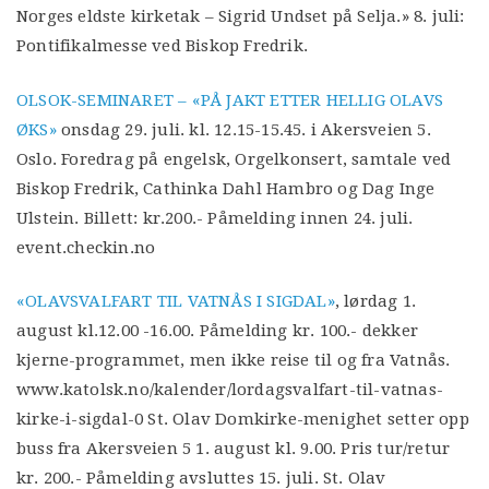
Norges eldste kirketak – Sigrid Undset på Selja.» 8. juli:
Pontifikalmesse ved Biskop Fredrik.
OLSOK-SEMINARET – «PÅ JAKT ETTER HELLIG OLAVS
ØKS»
onsdag 29. juli. kl. 12.15-15.45. i Akersveien 5.
Oslo. Foredrag på engelsk, Orgelkonsert, samtale ved
Biskop Fredrik, Cathinka Dahl Hambro og Dag Inge
Ulstein. Billett: kr.200.- Påmelding innen 24. juli.
event.checkin.no
«OLAVSVALFART TIL VATNÅS I SIGDAL»
, lørdag 1.
august kl.12.00 -16.00. Påmelding kr. 100.- dekker
kjerne-programmet, men ikke reise til og fra Vatnås.
www.katolsk.no/kalender/lordagsvalfart-til-vatnas-
kirke-i-sigdal-0 St. Olav Domkirke-menighet setter opp
buss fra Akersveien 5 1. august kl. 9.00. Pris tur/retur
kr. 200.- Påmelding avsluttes 15. juli. St. Olav