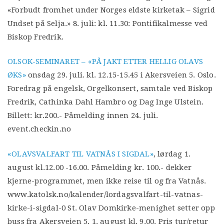
«Forbudt fromhet under Norges eldste kirketak – Sigrid
Undset på Selja.» 8. juli: kl. 11.30: Pontifikalmesse ved
Biskop Fredrik.
OLSOK-SEMINARET – «PÅ JAKT ETTER HELLIG OLAVS
ØKS»
onsdag 29. juli. kl. 12.15-15.45 i Akersveien 5. Oslo.
Foredrag på engelsk, Orgelkonsert, samtale ved Biskop
Fredrik, Cathinka Dahl Hambro og Dag Inge Ulstein.
Billett: kr.200.- Påmelding innen 24. juli.
event.checkin.no
«OLAVSVALFART TIL VATNÅS I SIGDAL»
, lørdag 1.
august kl.12.00 -16.00. Påmelding kr. 100.- dekker
kjerne-programmet, men ikke reise til og fra Vatnås.
www.katolsk.no/kalender/lordagsvalfart-til-vatnas-
kirke-i-sigdal-0 St. Olav Domkirke-menighet setter opp
buss fra Akersveien 5. 1. august kl. 9.00. Pris tur/retur