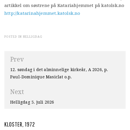
artikkel om søstrene på Katariahjemmet på katolsk.no
http://katarinahjemmet.katolsk.no
POSTED IN
HELLIGDAG
Innleggsnavigasjon
Prev
12. søndag i det alminnelige kirkeår, A 2026, p.
Paul-Dominique Masiclat o.p.
Next
Helligdag 5. juli 2026
KLOSTER, 1972