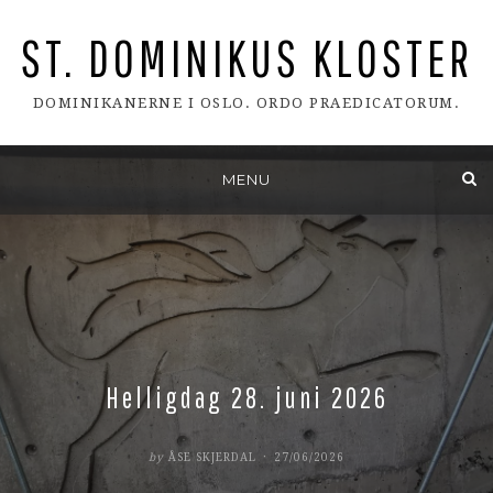
ST. DOMINIKUS KLOSTER
DOMINIKANERNE I OSLO. ORDO PRAEDICATORUM.
Skip
MENU
to
content
Helligdag 28. juni 2026
POSTED
by
ÅSE SKJERDAL
27/06/2026
ON