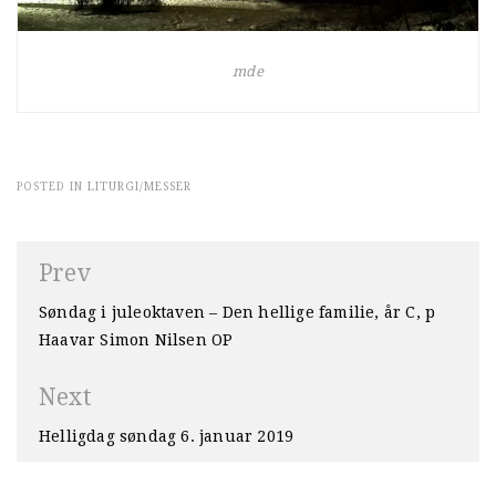
mde
POSTED IN
LITURGI/MESSER
Innleggsnavigasjon
Prev
Søndag i juleoktaven – Den hellige familie, år C, p
Haavar Simon Nilsen OP
Next
Helligdag søndag 6. januar 2019