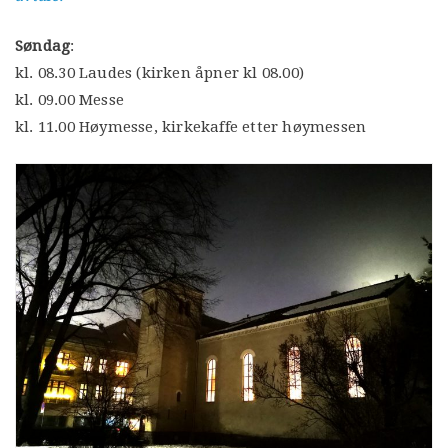
Søndag
:
kl. 08.30 Laudes (kirken åpner kl 08.00)
kl. 09.00 Messe
kl. 11.00 Høymesse, kirkekaffe etter høymessen