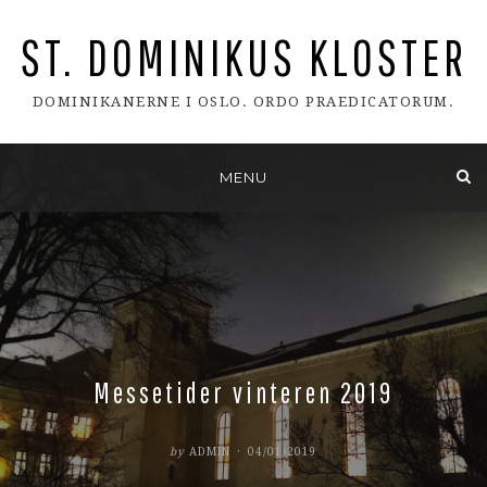
ST. DOMINIKUS KLOSTER
DOMINIKANERNE I OSLO. ORDO PRAEDICATORUM.
Skip
MENU
to
content
Messetider vinteren 2019
POSTED
by
ADMIN
04/01/2019
ON