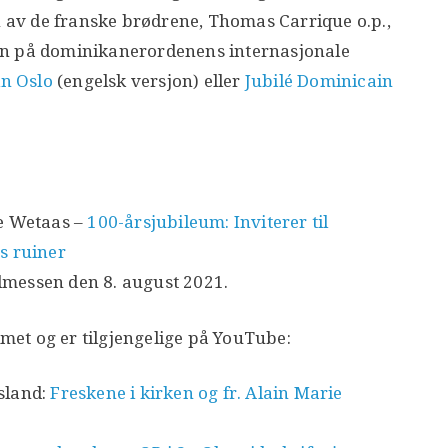
En av de franske brødrene, Thomas Carrique o.p.,
en på dominikanerordenens internasjonale
in Oslo
(engelsk versjon) eller
Jubilé Dominicain
le Wetaas –
100-årsjubileum: Inviterer til
ts ruiner
lmessen den 8. august 2021.
et og er tilgjengelige på YouTube:
sland:
Freskene i kirken og fr. Alain Marie