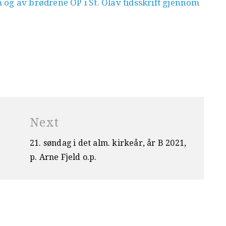
og av brødrene OP i St. Olav tidsskrift gjennom
Next
21. søndag i det alm. kirkeår, år B 2021,
p. Arne Fjeld o.p.