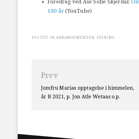
Foredrag ved Åse Sofie Skjerdal:
Om 
100 år
(YouTube)
POSTED IN
ARRANGEMENTER
,
FEIRING
Innleggsnavigasjon
Prev
Jomfru Marias opptagelse i himmelen,
år B 2021, p. Jon Atle Wetaas o.p.