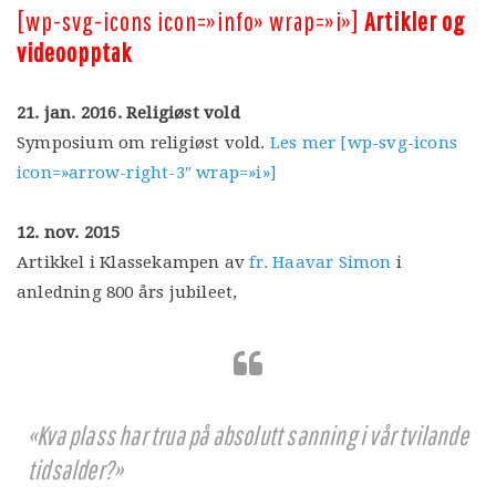
[wp-svg-icons icon=»info» wrap=»i»]
Artikler og
videoopptak
21. jan. 2016. Religiøst vold
Symposium om religiøst vold.
Les mer [wp-svg-icons
icon=»arrow-right-3″ wrap=»i»]
12. nov. 2015
Artikkel i Klassekampen av
fr. Haavar Simon
i
anledning 800 års jubileet,
«Kva plass har trua på absolutt sanning i vår tvilande
tidsalder?»