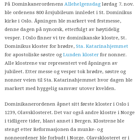
På Dominkanerordenens
Allehelgensdag
lørdag 7. nov.
ble ordenens 800 årsjubileum innledet i St. Dominikus
kirke i Oslo. Åpningen ble markert ved festmesse,
denne dagen på nynorsk, etterfulgt av høytidelig
vesper. I Oslo finner vi tre dominikanske klostre, St.
Dominikus kloster for brødre,
Sta. Katarinahjemmet
for apostoliske søstre og
Lunden kloster
for nonner.
Alle klostrene var representert ved åpningen av
jubileet. Etter messe og vesper tok brødre, søstre og
nonner veien til Sta. Katarinahjemmet hvor dagen ble
markert med hyggelig samvær utover kvelden.
Dominikanerordenen åpnet sitt første kloster i Oslo i
1239, Olavsklosteret. Det var også andre klostre i Norge
i tidligere tider, blant annet i Bergen. Klostrene ble
stengt etter Reformasjonen da munke- og
nonneordener ble forbudt i Norge. Olavsklosteret er i