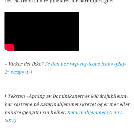
Det ekstraordinære jubelåret for barmhjertighet
– Virker det ikke?
Se den her [wp-svg-icons icon=»play-
2″ wrap=»i»]
¹
Teksten «Åpning av Dominikanernes 800 årsjubileum»
har søstrene på Katarinahjemmet skrevet og er mer eller
mindre gjengitt i sin helhet.
Katarinahjemmet (7. nov.
2015)