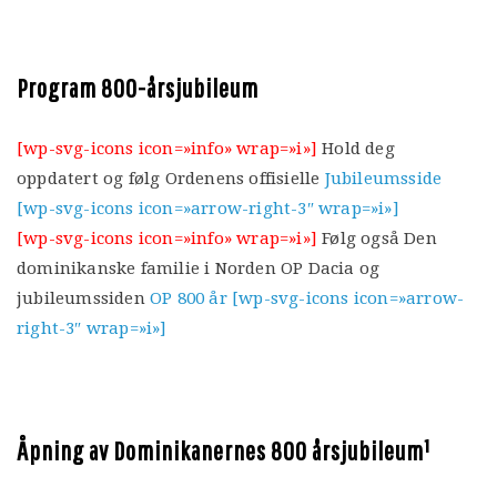
Program 800-årsjubileum
[wp-svg-icons icon=»info» wrap=»i»]
Hold deg
oppdatert og følg Ordenens offisielle
Jubileumsside
[wp-svg-icons icon=»arrow-right-3″ wrap=»i»]
[wp-svg-icons icon=»info» wrap=»i»]
Følg også Den
dominikanske familie i Norden OP Dacia og
jubileumssiden
OP 800 år [wp-svg-icons icon=»arrow-
right-3″ wrap=»i»]
Åpning av Dominikanernes 800 årsjubileum¹