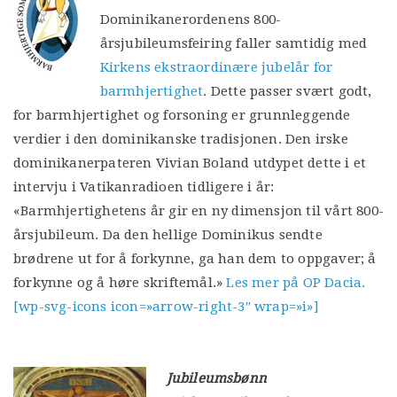
Dominikanerordenens 800-
årsjubileumsfeiring faller samtidig med
Kirkens ekstraordinære jubelår for
barmhjertighet
. Dette passer svært godt,
for barmhjertighet og forsoning er grunnleggende
verdier i den dominikanske tradisjonen. Den irske
dominikanerpateren Vivian Boland utdypet dette i et
intervju i Vatikanradioen tidligere i år:
«Barmhjertighetens år gir en ny dimensjon til vårt 800-
årsjubileum. Da den hellige Dominikus sendte
brødrene ut for å forkynne, ga han dem to oppgaver; å
forkynne og å høre skriftemål.»
Les mer på OP Dacia.
[wp-svg-icons icon=»arrow-right-3″ wrap=»i»]
Jubileumsbønn