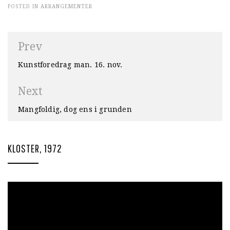
POSTED IN
ARRANGEMENTER
Innleggsnavigasjon
Prev
Kunstforedrag man. 16. nov.
Next
Mangfoldig, dog ens i grunden
KLOSTER, 1972
Videoavspiller