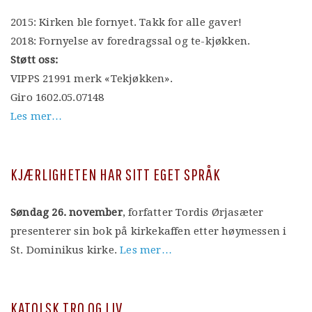
2015: Kirken ble fornyet. Takk for alle gaver!
2018: Fornyelse av foredragssal og te-kjøkken.
Støtt oss:
VIPPS 21991 merk «Tekjøkken».
Giro 1602.05.07148
Les mer…
KJÆRLIGHETEN HAR SITT EGET SPRÅK
Søndag 26. november
, forfatter Tordis Ørjasæter
presenterer sin bok på kirkekaffen etter høymessen i
St. Dominikus kirke.
Les mer…
KATOLSK TRO OG LIV