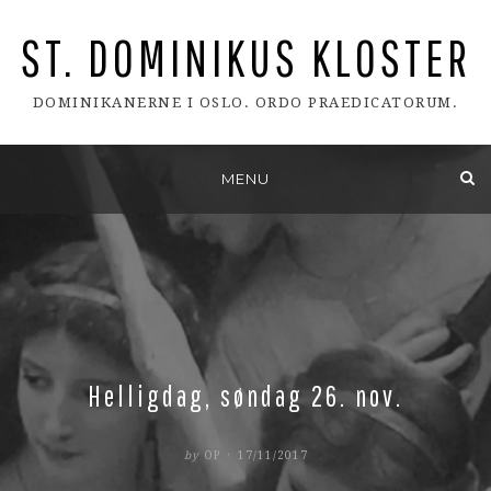
ST. DOMINIKUS KLOSTER
DOMINIKANERNE I OSLO. ORDO PRAEDICATORUM.
Skip
MENU
to
content
Helligdag, søndag 26. nov.
POSTED
by
OP
17/11/2017
ON