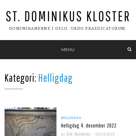
ST. DOMINIKUS KLOSTER
DOMINIKANERNE I OSLO. ORDO PRAEDICATORUM.
Skip
MENU
to
content
Kategori:
Helligdag
HELLIGDAG
Helligdag 4. desember 2022
POSTED
by
ÅSE SKJERDAL
03/12/2022