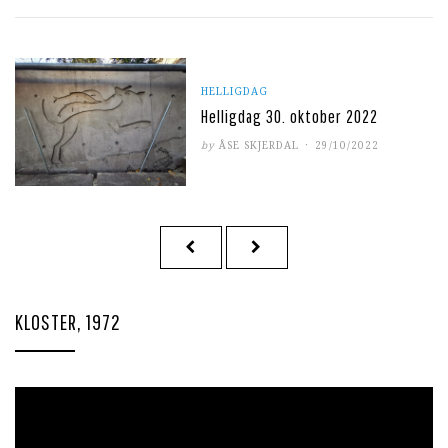
HELLIGDAG
Helligdag 30. oktober 2022
POSTED
by
ÅSE SKJERDAL
29/10/2022
ON
Sidepaginering
PREVIOUS
NEXT
PAGE
PAGE
KLOSTER, 1972
Videoavspiller